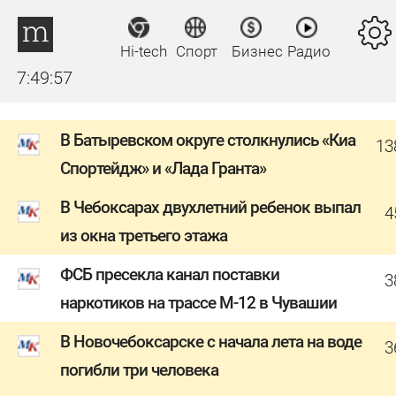
Hi-tech
Спорт
Бизнес
Радио
7:49:58
В Батыревском округе столкнулись «Киа
13
Спортейдж» и «Лада Гранта»
В Чебоксарах двухлетний ребенок выпал
4
из окна третьего этажа
ФСБ пресекла канал поставки
3
наркотиков на трассе М-12 в Чувашии
В Новочебоксарске с начала лета на воде
3
погибли три человека